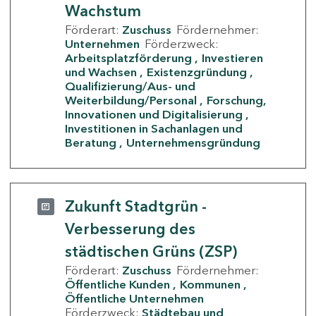
Wachstum
Förderart:
Zuschuss
Fördernehmer:
Unternehmen
Förderzweck:
Arbeitsplatzförderung
Investieren
und Wachsen
Existenzgründung
Qualifizierung/Aus- und
Weiterbildung/Personal
Forschung,
Innovationen und Digitalisierung
Investitionen in Sachanlagen und
Beratung
Unternehmensgründung
Zukunft Stadtgrün -
Verbesserung des
städtischen Grüns (ZSP)
Förderart:
Zuschuss
Fördernehmer:
Öffentliche Kunden
Kommunen
Öffentliche Unternehmen
Förderzweck:
Städtebau und