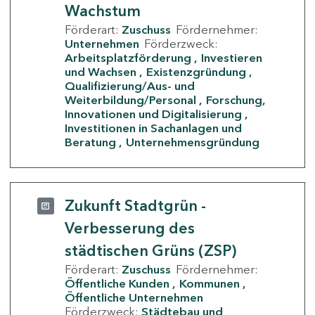
Wachstum
Förderart:
Zuschuss
Fördernehmer:
Unternehmen
Förderzweck:
Arbeitsplatzförderung
Investieren
und Wachsen
Existenzgründung
Qualifizierung/Aus- und
Weiterbildung/Personal
Forschung,
Innovationen und Digitalisierung
Investitionen in Sachanlagen und
Beratung
Unternehmensgründung
Zukunft Stadtgrün -
Verbesserung des
städtischen Grüns (ZSP)
Förderart:
Zuschuss
Fördernehmer:
Öffentliche Kunden
Kommunen
Öffentliche Unternehmen
Förderzweck:
Städtebau und