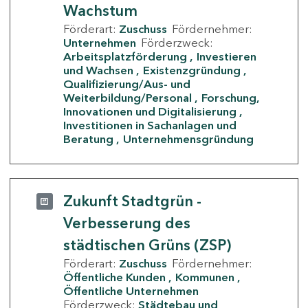
Wachstum
Förderart:
Zuschuss
Fördernehmer:
Unternehmen
Förderzweck:
Arbeitsplatzförderung
Investieren
und Wachsen
Existenzgründung
Qualifizierung/Aus- und
Weiterbildung/Personal
Forschung,
Innovationen und Digitalisierung
Investitionen in Sachanlagen und
Beratung
Unternehmensgründung
Zukunft Stadtgrün -
Verbesserung des
städtischen Grüns (ZSP)
Förderart:
Zuschuss
Fördernehmer:
Öffentliche Kunden
Kommunen
Öffentliche Unternehmen
Förderzweck:
Städtebau und