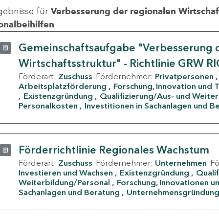
gebnisse für
Verbesserung der regionalen Wirtschafts
onalbeihilfen
Gemeinschaftsaufgabe "Verbesserung d
Wirtschaftsstruktur" - Richtlinie GRW R
Förderart:
Zuschuss
Fördernehmer:
Privatpersonen
Arbeitsplatzförderung
Forschung, Innovation und 
Existenzgründung
Qualifizierung/Aus- und Weite
Personalkosten
Investitionen in Sachanlagen und B
Förderrichtlinie Regionales Wachstum
Förderart:
Zuschuss
Fördernehmer:
Unternehmen
F
Investieren und Wachsen
Existenzgründung
Quali
Weiterbildung/Personal
Forschung, Innovationen un
Sachanlagen und Beratung
Unternehmensgründun