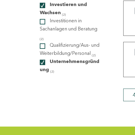
Investieren und
Wachsen
(2)
ndorte
Investitionen in
Sachanlagen und Beratung
(2)
Qualifizierung/Aus- und
Weiterbildung/Personal
(2)
Unternehmensgründ
ung
(2)