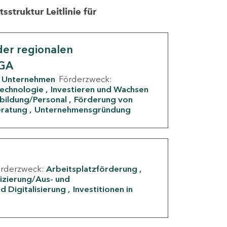
struktur Leitlinie für
er regionalen
IGA
Unternehmen
Förderzweck:
Technologie
Investieren und Wachsen
rbildung/Personal
Förderung von
eratung
Unternehmensgründung
örderzweck:
Arbeitsplatzförderung
fizierung/Aus- und
d Digitalisierung
Investitionen in
g