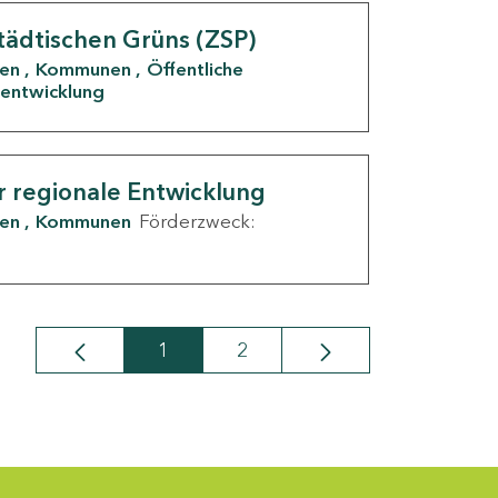
tädtischen Grüns (ZSP)
den
Kommunen
Öffentliche
entwicklung
r regionale Entwicklung
den
Kommunen
Förderzweck:
1
2
Seite
Seite