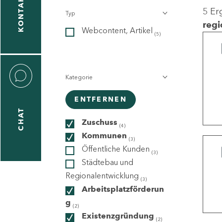
KONTAKT
5 Er
Typ
gen
regi
Webcontent, Artikel
n
(5)
Kategorie
ENTFERNEN
CHAT
icecenter
Zuschuss
(4)
Kommunen
(3)
Öffentliche Kunden
(3)
taktformular
Städtebau und
Regionalentwicklung
(3)
Arbeitsplatzförderun
g
erportal
(2)
Existenzgründung
(2)