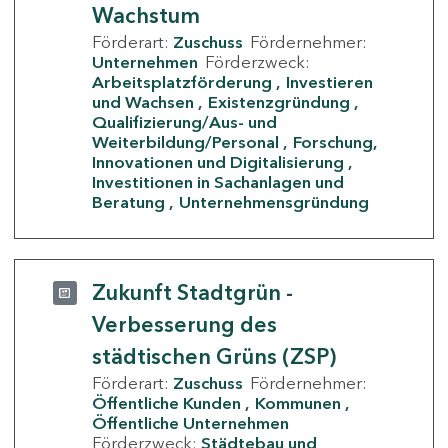
Wachstum
Förderart:
Zuschuss
Fördernehmer:
Unternehmen
Förderzweck:
Arbeitsplatzförderung
Investieren
und Wachsen
Existenzgründung
Qualifizierung/Aus- und
Weiterbildung/Personal
Forschung,
Innovationen und Digitalisierung
Investitionen in Sachanlagen und
Beratung
Unternehmensgründung
Zukunft Stadtgrün -
Verbesserung des
städtischen Grüns (ZSP)
Förderart:
Zuschuss
Fördernehmer:
Öffentliche Kunden
Kommunen
Öffentliche Unternehmen
Förderzweck:
Städtebau und