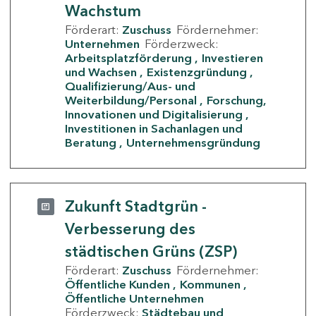
Wachstum
Förderart:
Zuschuss
Fördernehmer:
Unternehmen
Förderzweck:
Arbeitsplatzförderung
Investieren
und Wachsen
Existenzgründung
Qualifizierung/Aus- und
Weiterbildung/Personal
Forschung,
Innovationen und Digitalisierung
Investitionen in Sachanlagen und
Beratung
Unternehmensgründung
Zukunft Stadtgrün -
Verbesserung des
städtischen Grüns (ZSP)
Förderart:
Zuschuss
Fördernehmer:
Öffentliche Kunden
Kommunen
Öffentliche Unternehmen
Förderzweck:
Städtebau und