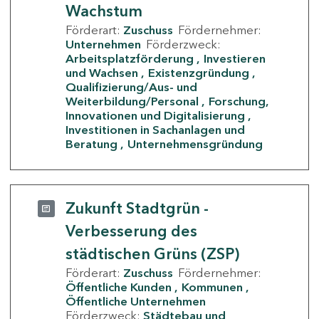
Wachstum
Förderart:
Zuschuss
Fördernehmer:
Unternehmen
Förderzweck:
Arbeitsplatzförderung
Investieren
und Wachsen
Existenzgründung
Qualifizierung/Aus- und
Weiterbildung/Personal
Forschung,
Innovationen und Digitalisierung
Investitionen in Sachanlagen und
Beratung
Unternehmensgründung
Zukunft Stadtgrün -
Verbesserung des
städtischen Grüns (ZSP)
Förderart:
Zuschuss
Fördernehmer:
Öffentliche Kunden
Kommunen
Öffentliche Unternehmen
Förderzweck:
Städtebau und