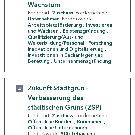
Wachstum
Förderart:
Zuschuss
Fördernehmer:
Unternehmen
Förderzweck:
Arbeitsplatzförderung
Investieren
und Wachsen
Existenzgründung
Qualifizierung/Aus- und
Weiterbildung/Personal
Forschung,
Innovationen und Digitalisierung
Investitionen in Sachanlagen und
Beratung
Unternehmensgründung
Zukunft Stadtgrün -
Verbesserung des
städtischen Grüns (ZSP)
Förderart:
Zuschuss
Fördernehmer:
Öffentliche Kunden
Kommunen
Öffentliche Unternehmen
Förderzweck:
Städtebau und