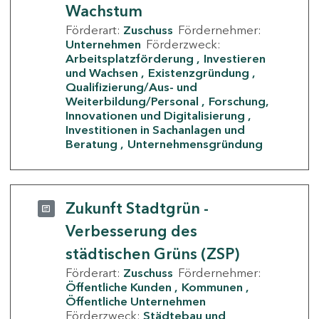
Wachstum
Förderart:
Zuschuss
Fördernehmer:
Unternehmen
Förderzweck:
Arbeitsplatzförderung
Investieren
und Wachsen
Existenzgründung
Qualifizierung/Aus- und
Weiterbildung/Personal
Forschung,
Innovationen und Digitalisierung
Investitionen in Sachanlagen und
Beratung
Unternehmensgründung
Zukunft Stadtgrün -
Verbesserung des
städtischen Grüns (ZSP)
Förderart:
Zuschuss
Fördernehmer:
Öffentliche Kunden
Kommunen
Öffentliche Unternehmen
Förderzweck:
Städtebau und