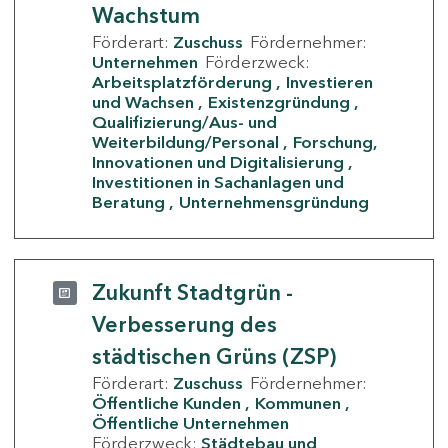
Wachstum
Förderart:
Zuschuss
Fördernehmer:
Unternehmen
Förderzweck:
Arbeitsplatzförderung
Investieren
und Wachsen
Existenzgründung
Qualifizierung/Aus- und
Weiterbildung/Personal
Forschung,
Innovationen und Digitalisierung
Investitionen in Sachanlagen und
Beratung
Unternehmensgründung
Zukunft Stadtgrün -
Verbesserung des
städtischen Grüns (ZSP)
Förderart:
Zuschuss
Fördernehmer:
Öffentliche Kunden
Kommunen
Öffentliche Unternehmen
Förderzweck:
Städtebau und