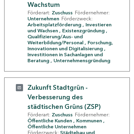
Wachstum
Förderart:
Zuschuss
Fördernehmer:
Unternehmen
Förderzweck:
Arbeitsplatzförderung
Investieren
und Wachsen
Existenzgründung
Qualifizierung/Aus- und
Weiterbildung/Personal
Forschung,
Innovationen und Digitalisierung
Investitionen in Sachanlagen und
Beratung
Unternehmensgründung
Zukunft Stadtgrün -
Verbesserung des
städtischen Grüns (ZSP)
Förderart:
Zuschuss
Fördernehmer:
Öffentliche Kunden
Kommunen
Öffentliche Unternehmen
Förderzweck:
Städtebau und