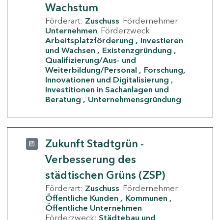
Wachstum
Förderart:
Zuschuss
Fördernehmer:
Unternehmen
Förderzweck:
Arbeitsplatzförderung
Investieren
und Wachsen
Existenzgründung
Qualifizierung/Aus- und
Weiterbildung/Personal
Forschung,
Innovationen und Digitalisierung
Investitionen in Sachanlagen und
Beratung
Unternehmensgründung
Zukunft Stadtgrün -
Verbesserung des
städtischen Grüns (ZSP)
Förderart:
Zuschuss
Fördernehmer:
Öffentliche Kunden
Kommunen
Öffentliche Unternehmen
Förderzweck:
Städtebau und