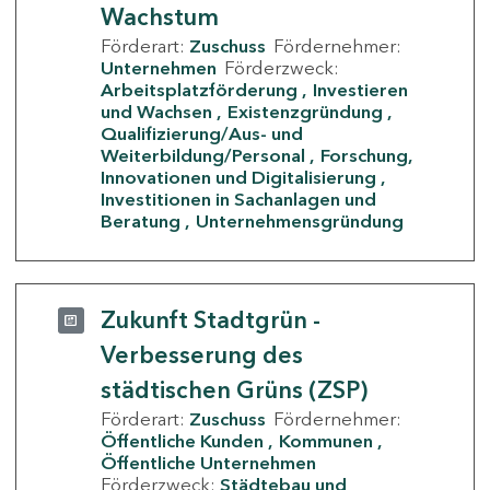
Wachstum
Förderart:
Zuschuss
Fördernehmer:
Unternehmen
Förderzweck:
Arbeitsplatzförderung
Investieren
und Wachsen
Existenzgründung
Qualifizierung/Aus- und
Weiterbildung/Personal
Forschung,
Innovationen und Digitalisierung
Investitionen in Sachanlagen und
Beratung
Unternehmensgründung
Zukunft Stadtgrün -
Verbesserung des
städtischen Grüns (ZSP)
Förderart:
Zuschuss
Fördernehmer:
Öffentliche Kunden
Kommunen
Öffentliche Unternehmen
Förderzweck:
Städtebau und