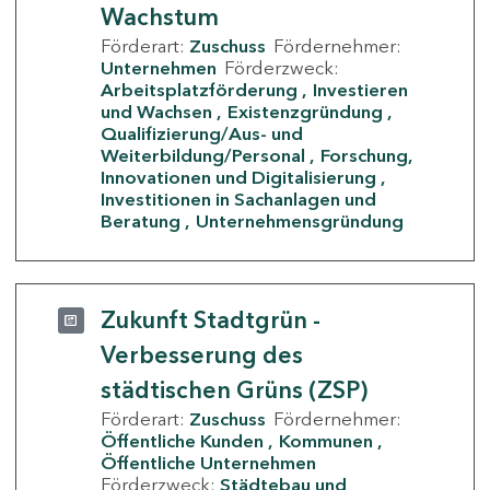
Wachstum
Förderart:
Zuschuss
Fördernehmer:
Unternehmen
Förderzweck:
Arbeitsplatzförderung
Investieren
und Wachsen
Existenzgründung
Qualifizierung/Aus- und
Weiterbildung/Personal
Forschung,
Innovationen und Digitalisierung
Investitionen in Sachanlagen und
Beratung
Unternehmensgründung
Zukunft Stadtgrün -
Verbesserung des
städtischen Grüns (ZSP)
Förderart:
Zuschuss
Fördernehmer:
Öffentliche Kunden
Kommunen
Öffentliche Unternehmen
Förderzweck:
Städtebau und