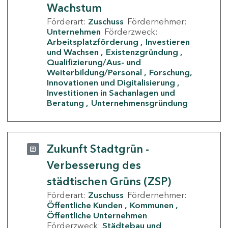
Wachstum
Förderart:
Zuschuss
Fördernehmer:
Unternehmen
Förderzweck:
Arbeitsplatzförderung
Investieren
und Wachsen
Existenzgründung
Qualifizierung/Aus- und
Weiterbildung/Personal
Forschung,
Innovationen und Digitalisierung
Investitionen in Sachanlagen und
Beratung
Unternehmensgründung
Zukunft Stadtgrün -
Verbesserung des
städtischen Grüns (ZSP)
Förderart:
Zuschuss
Fördernehmer:
Öffentliche Kunden
Kommunen
Öffentliche Unternehmen
Förderzweck:
Städtebau und