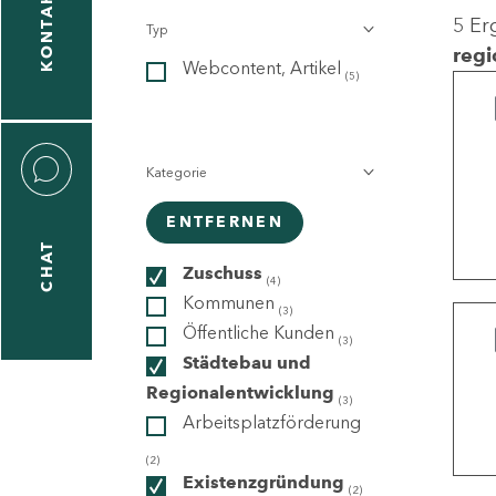
KONTAKT
5 Er
Typ
gen
regi
Webcontent, Artikel
n
(5)
Kategorie
ENTFERNEN
CHAT
icecenter
Zuschuss
(4)
Kommunen
(3)
Öffentliche Kunden
(3)
taktformular
Städtebau und
Regionalentwicklung
(3)
Arbeitsplatzförderung
erportal
(2)
Existenzgründung
(2)