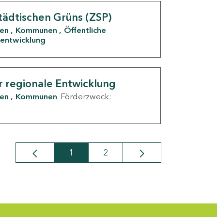
tädtischen Grüns (ZSP)
den
Kommunen
Öffentliche
entwicklung
r regionale Entwicklung
den
Kommunen
Förderzweck:
1
2
Seite
Seite