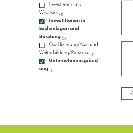
Investieren und
Wachsen
(2)
ndorte
Investitionen in
Sachanlagen und
Beratung
(2)
Qualifizierung/Aus- und
Weiterbildung/Personal
(2)
Unternehmensgründ
ung
(2)