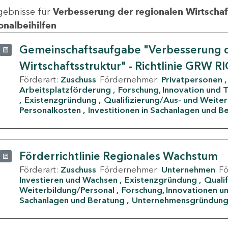
gebnisse für
Verbesserung der regionalen Wirtschafts
onalbeihilfen
Gemeinschaftsaufgabe "Verbesserung d
Wirtschaftsstruktur" - Richtlinie GRW R
Förderart:
Zuschuss
Fördernehmer:
Privatpersonen
Arbeitsplatzförderung
Forschung, Innovation und 
Existenzgründung
Qualifizierung/Aus- und Weite
Personalkosten
Investitionen in Sachanlagen und B
Förderrichtlinie Regionales Wachstum
Förderart:
Zuschuss
Fördernehmer:
Unternehmen
F
Investieren und Wachsen
Existenzgründung
Quali
Weiterbildung/Personal
Forschung, Innovationen un
Sachanlagen und Beratung
Unternehmensgründun