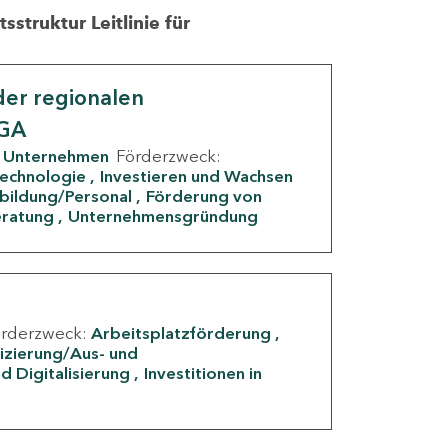
struktur Leitlinie für
er regionalen
IGA
Unternehmen
Förderzweck:
Technologie
Investieren und Wachsen
rbildung/Personal
Förderung von
eratung
Unternehmensgründung
örderzweck:
Arbeitsplatzförderung
fizierung/Aus- und
d Digitalisierung
Investitionen in
g