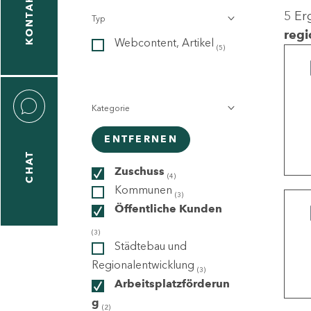
KONTAKT
5 Er
Typ
gen
regi
Webcontent, Artikel
n
(5)
Kategorie
ENTFERNEN
CHAT
icecenter
Zuschuss
(4)
Kommunen
(3)
Öffentliche Kunden
taktformular
(3)
Städtebau und
Regionalentwicklung
(3)
Arbeitsplatzförderun
erportal
g
(2)