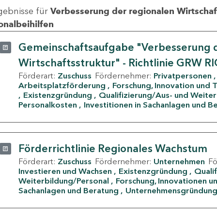
gebnisse für
Verbesserung der regionalen Wirtschafts
onalbeihilfen
Gemeinschaftsaufgabe "Verbesserung d
Wirtschaftsstruktur" - Richtlinie GRW R
Förderart:
Zuschuss
Fördernehmer:
Privatpersonen
Arbeitsplatzförderung
Forschung, Innovation und 
Existenzgründung
Qualifizierung/Aus- und Weite
Personalkosten
Investitionen in Sachanlagen und B
Förderrichtlinie Regionales Wachstum
Förderart:
Zuschuss
Fördernehmer:
Unternehmen
F
Investieren und Wachsen
Existenzgründung
Quali
Weiterbildung/Personal
Forschung, Innovationen un
Sachanlagen und Beratung
Unternehmensgründun