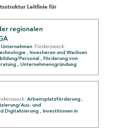
struktur Leitlinie für
er regionalen
IGA
Unternehmen
Förderzweck:
Technologie
Investieren und Wachsen
rbildung/Personal
Förderung von
eratung
Unternehmensgründung
örderzweck:
Arbeitsplatzförderung
fizierung/Aus- und
d Digitalisierung
Investitionen in
g