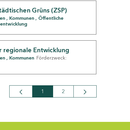
tädtischen Grüns (ZSP)
den
Kommunen
Öffentliche
entwicklung
r regionale Entwicklung
den
Kommunen
Förderzweck:
1
2
Seite
Seite