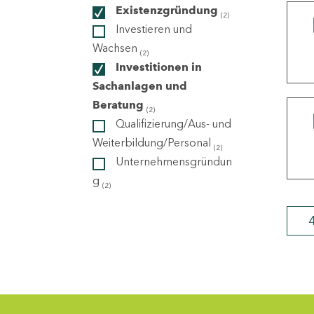
Existenzgründung
(2)
Investieren und
ndorte
Wachsen
(2)
Investitionen in
Sachanlagen und
Beratung
(2)
Qualifizierung/Aus- und
Weiterbildung/Personal
(2)
Unternehmensgründun
g
(2)