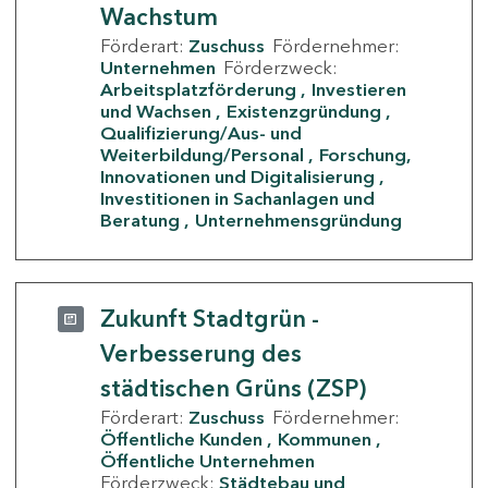
Wachstum
Förderart:
Zuschuss
Fördernehmer:
Unternehmen
Förderzweck:
Arbeitsplatzförderung
Investieren
und Wachsen
Existenzgründung
Qualifizierung/Aus- und
Weiterbildung/Personal
Forschung,
Innovationen und Digitalisierung
Investitionen in Sachanlagen und
Beratung
Unternehmensgründung
Zukunft Stadtgrün -
Verbesserung des
städtischen Grüns (ZSP)
Förderart:
Zuschuss
Fördernehmer:
Öffentliche Kunden
Kommunen
Öffentliche Unternehmen
Förderzweck:
Städtebau und