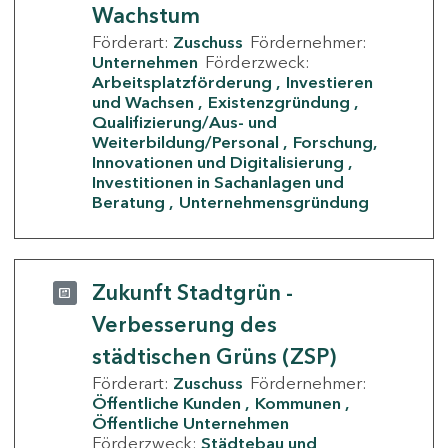
Wachstum
Förderart:
Zuschuss
Fördernehmer:
Unternehmen
Förderzweck:
Arbeitsplatzförderung
Investieren
und Wachsen
Existenzgründung
Qualifizierung/Aus- und
Weiterbildung/Personal
Forschung,
Innovationen und Digitalisierung
Investitionen in Sachanlagen und
Beratung
Unternehmensgründung
Zukunft Stadtgrün -
Verbesserung des
städtischen Grüns (ZSP)
Förderart:
Zuschuss
Fördernehmer:
Öffentliche Kunden
Kommunen
Öffentliche Unternehmen
Förderzweck:
Städtebau und