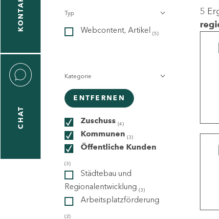
KONTAKT
5 Er
Typ
gen
regi
Webcontent, Artikel
n
(5)
Kategorie
ENTFERNEN
CHAT
icecenter
Zuschuss
(4)
Kommunen
(3)
Öffentliche Kunden
taktformular
(3)
Städtebau und
Regionalentwicklung
(3)
Arbeitsplatzförderung
erportal
(2)