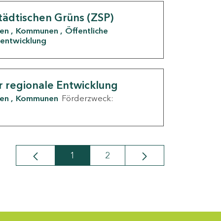
tädtischen Grüns (ZSP)
den
Kommunen
Öffentliche
entwicklung
r regionale Entwicklung
den
Kommunen
Förderzweck:
1
2
Seite
Seite