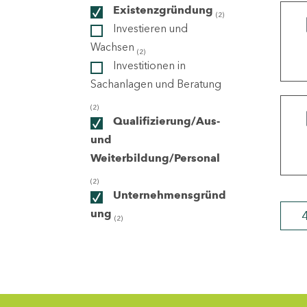
Existenzgründung
(2)
Investieren und
ndorte
Wachsen
(2)
Investitionen in
Sachanlagen und Beratung
(2)
Qualifizierung/Aus-
und
Weiterbildung/Personal
(2)
Unternehmensgründ
ung
(2)