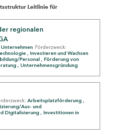
struktur Leitlinie für
er regionalen
IGA
Unternehmen
Förderzweck:
Technologie
Investieren und Wachsen
rbildung/Personal
Förderung von
eratung
Unternehmensgründung
örderzweck:
Arbeitsplatzförderung
fizierung/Aus- und
d Digitalisierung
Investitionen in
g