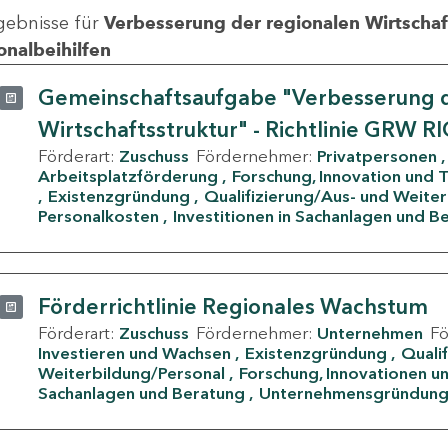
gebnisse für
Verbesserung der regionalen Wirtschafts
onalbeihilfen
Gemeinschaftsaufgabe "Verbesserung d
Wirtschaftsstruktur" - Richtlinie GRW R
Förderart:
Zuschuss
Fördernehmer:
Privatpersonen
Arbeitsplatzförderung
Forschung, Innovation und 
Existenzgründung
Qualifizierung/Aus- und Weite
Personalkosten
Investitionen in Sachanlagen und B
Förderrichtlinie Regionales Wachstum
Förderart:
Zuschuss
Fördernehmer:
Unternehmen
F
Investieren und Wachsen
Existenzgründung
Quali
Weiterbildung/Personal
Forschung, Innovationen un
Sachanlagen und Beratung
Unternehmensgründun