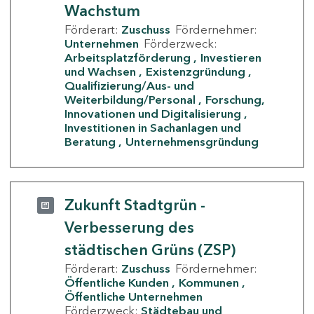
Wachstum
Förderart:
Zuschuss
Fördernehmer:
Unternehmen
Förderzweck:
Arbeitsplatzförderung
Investieren
und Wachsen
Existenzgründung
Qualifizierung/Aus- und
Weiterbildung/Personal
Forschung,
Innovationen und Digitalisierung
Investitionen in Sachanlagen und
Beratung
Unternehmensgründung
Zukunft Stadtgrün -
Verbesserung des
städtischen Grüns (ZSP)
Förderart:
Zuschuss
Fördernehmer:
Öffentliche Kunden
Kommunen
Öffentliche Unternehmen
Förderzweck:
Städtebau und