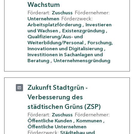
Wachstum
Förderart:
Zuschuss
Fördernehmer:
Unternehmen
Förderzweck:
Arbeitsplatzförderung
Investieren
und Wachsen
Existenzgründung
Qualifizierung/Aus- und
Weiterbildung/Personal
Forschung,
Innovationen und Digitalisierung
Investitionen in Sachanlagen und
Beratung
Unternehmensgründung
Zukunft Stadtgrün -
Verbesserung des
städtischen Grüns (ZSP)
Förderart:
Zuschuss
Fördernehmer:
Öffentliche Kunden
Kommunen
Öffentliche Unternehmen
Förderzweck:
Städtebau und