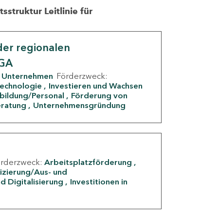
struktur Leitlinie für
er regionalen
IGA
Unternehmen
Förderzweck:
Technologie
Investieren und Wachsen
rbildung/Personal
Förderung von
eratung
Unternehmensgründung
örderzweck:
Arbeitsplatzförderung
fizierung/Aus- und
d Digitalisierung
Investitionen in
g