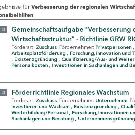
gebnisse für
Verbesserung der regionalen Wirtschafts
onalbeihilfen
Gemeinschaftsaufgabe "Verbesserung d
Wirtschaftsstruktur" - Richtlinie GRW R
Förderart:
Zuschuss
Fördernehmer:
Privatpersonen
Arbeitsplatzförderung
Forschung, Innovation und 
Existenzgründung
Qualifizierung/Aus- und Weite
Personalkosten
Investitionen in Sachanlagen und B
Förderrichtlinie Regionales Wachstum
Förderart:
Zuschuss
Fördernehmer:
Unternehmen
F
Investieren und Wachsen
Existenzgründung
Quali
Weiterbildung/Personal
Forschung, Innovationen un
Sachanlagen und Beratung
Unternehmensgründun