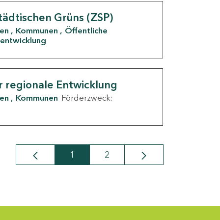
tädtischen Grüns (ZSP)
den
Kommunen
Öffentliche
entwicklung
r regionale Entwicklung
den
Kommunen
Förderzweck:
1
2
Seite
Seite