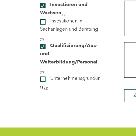
Investieren und
Wachsen
(2)
ndorte
Investitionen in
Sachanlagen und Beratung
(2)
Qualifizierung/Aus-
und
Weiterbildung/Personal
(2)
Unternehmensgründun
g
(2)