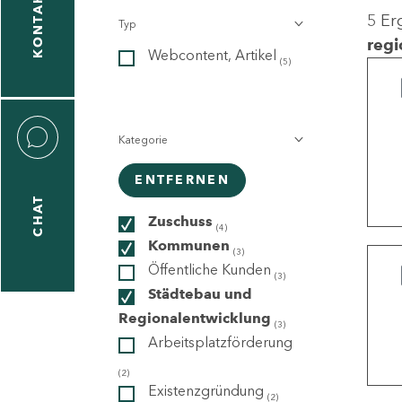
KONTAKT
5 Er
Typ
gen
regi
Webcontent, Artikel
n
(5)
Kategorie
ENTFERNEN
CHAT
icecenter
Zuschuss
(4)
Kommunen
(3)
Öffentliche Kunden
(3)
taktformular
Städtebau und
Regionalentwicklung
(3)
Arbeitsplatzförderung
erportal
(2)
Existenzgründung
(2)