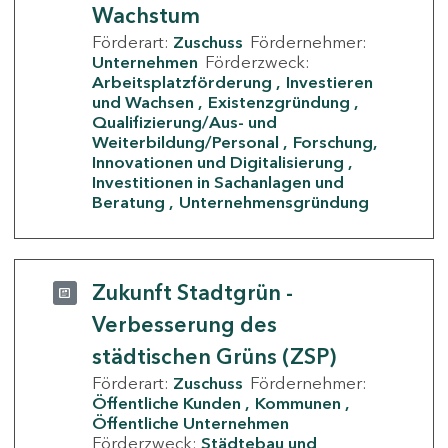
Wachstum
Förderart:
Zuschuss
Fördernehmer:
Unternehmen
Förderzweck:
Arbeitsplatzförderung
Investieren
und Wachsen
Existenzgründung
Qualifizierung/Aus- und
Weiterbildung/Personal
Forschung,
Innovationen und Digitalisierung
Investitionen in Sachanlagen und
Beratung
Unternehmensgründung
Zukunft Stadtgrün -
Verbesserung des
städtischen Grüns (ZSP)
Förderart:
Zuschuss
Fördernehmer:
Öffentliche Kunden
Kommunen
Öffentliche Unternehmen
Förderzweck:
Städtebau und