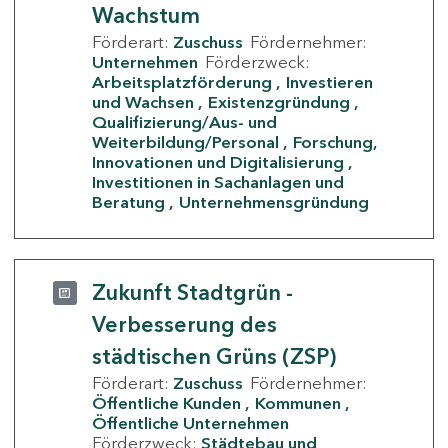
Wachstum
Förderart:
Zuschuss
Fördernehmer:
Unternehmen
Förderzweck:
Arbeitsplatzförderung
Investieren
und Wachsen
Existenzgründung
Qualifizierung/Aus- und
Weiterbildung/Personal
Forschung,
Innovationen und Digitalisierung
Investitionen in Sachanlagen und
Beratung
Unternehmensgründung
Zukunft Stadtgrün -
Verbesserung des
städtischen Grüns (ZSP)
Förderart:
Zuschuss
Fördernehmer:
Öffentliche Kunden
Kommunen
Öffentliche Unternehmen
Förderzweck:
Städtebau und