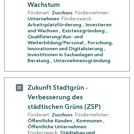
Wachstum
Förderart:
Zuschuss
Fördernehmer:
Unternehmen
Förderzweck:
Arbeitsplatzförderung
Investieren
und Wachsen
Existenzgründung
Qualifizierung/Aus- und
Weiterbildung/Personal
Forschung,
Innovationen und Digitalisierung
Investitionen in Sachanlagen und
Beratung
Unternehmensgründung
Zukunft Stadtgrün -
Verbesserung des
städtischen Grüns (ZSP)
Förderart:
Zuschuss
Fördernehmer:
Öffentliche Kunden
Kommunen
Öffentliche Unternehmen
Förderzweck:
Städtebau und