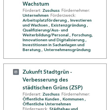
Wachstum
Förderart:
Zuschuss
Fördernehmer:
Unternehmen
Förderzweck:
Arbeitsplatzförderung
Investieren
und Wachsen
Existenzgründung
Qualifizierung/Aus- und
Weiterbildung/Personal
Forschung,
Innovationen und Digitalisierung
Investitionen in Sachanlagen und
Beratung
Unternehmensgründung
Zukunft Stadtgrün -
Verbesserung des
städtischen Grüns (ZSP)
Förderart:
Zuschuss
Fördernehmer:
Öffentliche Kunden
Kommunen
Öffentliche Unternehmen
Förderzweck:
Städtebau und