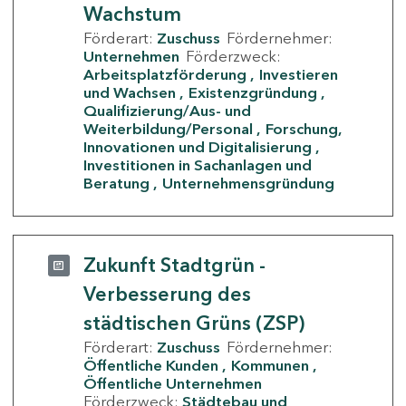
Wachstum
Förderart:
Zuschuss
Fördernehmer:
Unternehmen
Förderzweck:
Arbeitsplatzförderung
Investieren
und Wachsen
Existenzgründung
Qualifizierung/Aus- und
Weiterbildung/Personal
Forschung,
Innovationen und Digitalisierung
Investitionen in Sachanlagen und
Beratung
Unternehmensgründung
Zukunft Stadtgrün -
Verbesserung des
städtischen Grüns (ZSP)
Förderart:
Zuschuss
Fördernehmer:
Öffentliche Kunden
Kommunen
Öffentliche Unternehmen
Förderzweck:
Städtebau und