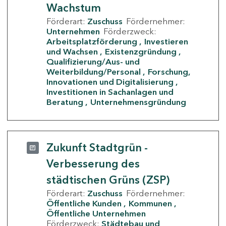
Wachstum
Förderart:
Zuschuss
Fördernehmer:
Unternehmen
Förderzweck:
Arbeitsplatzförderung
Investieren
und Wachsen
Existenzgründung
Qualifizierung/Aus- und
Weiterbildung/Personal
Forschung,
Innovationen und Digitalisierung
Investitionen in Sachanlagen und
Beratung
Unternehmensgründung
Zukunft Stadtgrün -
Verbesserung des
städtischen Grüns (ZSP)
Förderart:
Zuschuss
Fördernehmer:
Öffentliche Kunden
Kommunen
Öffentliche Unternehmen
Förderzweck:
Städtebau und