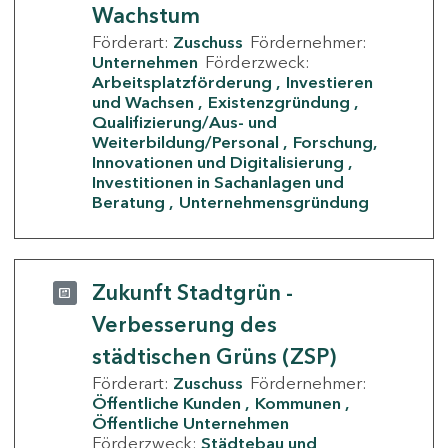
Wachstum
Förderart:
Zuschuss
Fördernehmer:
Unternehmen
Förderzweck:
Arbeitsplatzförderung
Investieren
und Wachsen
Existenzgründung
Qualifizierung/Aus- und
Weiterbildung/Personal
Forschung,
Innovationen und Digitalisierung
Investitionen in Sachanlagen und
Beratung
Unternehmensgründung
Zukunft Stadtgrün -
Verbesserung des
städtischen Grüns (ZSP)
Förderart:
Zuschuss
Fördernehmer:
Öffentliche Kunden
Kommunen
Öffentliche Unternehmen
Förderzweck:
Städtebau und