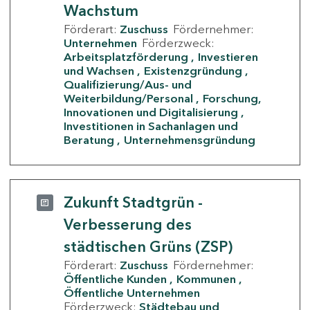
Wachstum
Förderart:
Zuschuss
Fördernehmer:
Unternehmen
Förderzweck:
Arbeitsplatzförderung
Investieren
und Wachsen
Existenzgründung
Qualifizierung/Aus- und
Weiterbildung/Personal
Forschung,
Innovationen und Digitalisierung
Investitionen in Sachanlagen und
Beratung
Unternehmensgründung
Zukunft Stadtgrün -
Verbesserung des
städtischen Grüns (ZSP)
Förderart:
Zuschuss
Fördernehmer:
Öffentliche Kunden
Kommunen
Öffentliche Unternehmen
Förderzweck:
Städtebau und