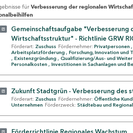
gebnisse für
Verbesserung der regionalen Wirtschafts
onalbeihilfen
Gemeinschaftsaufgabe "Verbesserung d
Wirtschaftsstruktur" - Richtlinie GRW R
Förderart:
Zuschuss
Fördernehmer:
Privatpersonen
Arbeitsplatzförderung
Forschung, Innovation und 
Existenzgründung
Qualifizierung/Aus- und Weite
Personalkosten
Investitionen in Sachanlagen und B
Zukunft Stadtgrün - Verbesserung des s
Förderart:
Zuschuss
Fördernehmer:
Öffentliche Kun
Unternehmen
Förderzweck:
Städtebau und Regional
Förderrichtlinie Regionales Wachstum