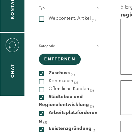
KONTAKT
5 Er
Typ
gen
regi
Webcontent, Artikel
n
(5)
Kategorie
ENTFERNEN
CHAT
icecenter
Zuschuss
(4)
Kommunen
(3)
Öffentliche Kunden
(3)
taktformular
Städtebau und
Regionalentwicklung
(3)
Arbeitsplatzförderun
g
erportal
(2)
Existenzgründung
(2)