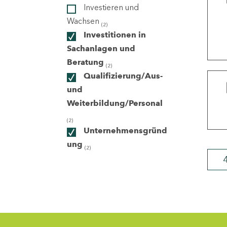
Investieren und
Wachsen
(2)
ndorte
Investitionen in
Sachanlagen und
Beratung
(2)
Qualifizierung/Aus-
und
Weiterbildung/Personal
(2)
Unternehmensgründ
ung
(2)