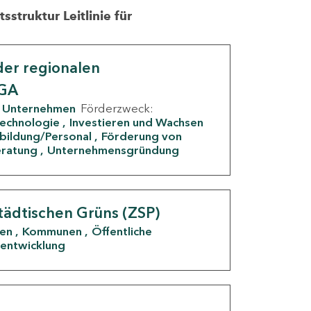
struktur Leitlinie für
er regionalen
IGA
Unternehmen
Förderzweck:
Technologie
Investieren und Wachsen
rbildung/Personal
Förderung von
eratung
Unternehmensgründung
tädtischen Grüns (ZSP)
den
Kommunen
Öffentliche
entwicklung