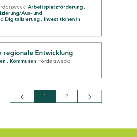
örderzweck:
Arbeitsplatzförderung
fizierung/Aus- und
d Digitalisierung
Investitionen in
g
r regionale Entwicklung
den
Kommunen
Förderzweck:
1
2
Seite
Seite