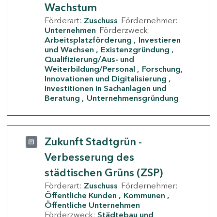
Wachstum
Förderart:
Zuschuss
Fördernehmer:
Unternehmen
Förderzweck:
Arbeitsplatzförderung
Investieren
und Wachsen
Existenzgründung
Qualifizierung/Aus- und
Weiterbildung/Personal
Forschung,
Innovationen und Digitalisierung
Investitionen in Sachanlagen und
Beratung
Unternehmensgründung
Zukunft Stadtgrün -
Verbesserung des
städtischen Grüns (ZSP)
Förderart:
Zuschuss
Fördernehmer:
Öffentliche Kunden
Kommunen
Öffentliche Unternehmen
Förderzweck:
Städtebau und