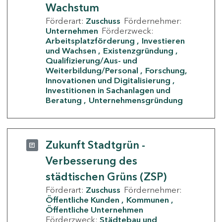
Wachstum
Förderart:
Zuschuss
Fördernehmer:
Unternehmen
Förderzweck:
Arbeitsplatzförderung
Investieren
und Wachsen
Existenzgründung
Qualifizierung/Aus- und
Weiterbildung/Personal
Forschung,
Innovationen und Digitalisierung
Investitionen in Sachanlagen und
Beratung
Unternehmensgründung
Zukunft Stadtgrün -
Verbesserung des
städtischen Grüns (ZSP)
Förderart:
Zuschuss
Fördernehmer:
Öffentliche Kunden
Kommunen
Öffentliche Unternehmen
Förderzweck:
Städtebau und