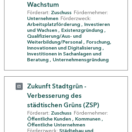
Wachstum
Förderart:
Zuschuss
Fördernehmer:
Unternehmen
Förderzweck:
Arbeitsplatzförderung
Investieren
und Wachsen
Existenzgründung
Qualifizierung/Aus- und
Weiterbildung/Personal
Forschung,
Innovationen und Digitalisierung
Investitionen in Sachanlagen und
Beratung
Unternehmensgründung
Zukunft Stadtgrün -
Verbesserung des
städtischen Grüns (ZSP)
Förderart:
Zuschuss
Fördernehmer:
Öffentliche Kunden
Kommunen
Öffentliche Unternehmen
Förderzweck:
Städtebau und