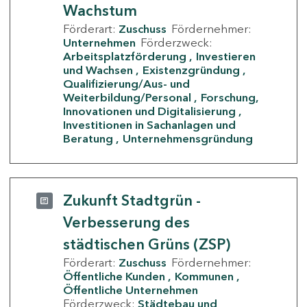
Wachstum
Förderart:
Zuschuss
Fördernehmer:
Unternehmen
Förderzweck:
Arbeitsplatzförderung
Investieren
und Wachsen
Existenzgründung
Qualifizierung/Aus- und
Weiterbildung/Personal
Forschung,
Innovationen und Digitalisierung
Investitionen in Sachanlagen und
Beratung
Unternehmensgründung
Zukunft Stadtgrün -
Verbesserung des
städtischen Grüns (ZSP)
Förderart:
Zuschuss
Fördernehmer:
Öffentliche Kunden
Kommunen
Öffentliche Unternehmen
Förderzweck:
Städtebau und