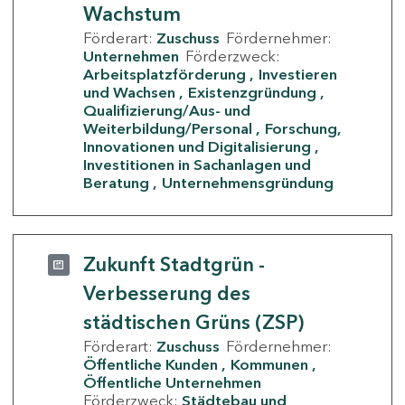
Wachstum
Förderart:
Zuschuss
Fördernehmer:
Unternehmen
Förderzweck:
Arbeitsplatzförderung
Investieren
und Wachsen
Existenzgründung
Qualifizierung/Aus- und
Weiterbildung/Personal
Forschung,
Innovationen und Digitalisierung
Investitionen in Sachanlagen und
Beratung
Unternehmensgründung
Zukunft Stadtgrün -
Verbesserung des
städtischen Grüns (ZSP)
Förderart:
Zuschuss
Fördernehmer:
Öffentliche Kunden
Kommunen
Öffentliche Unternehmen
Förderzweck:
Städtebau und