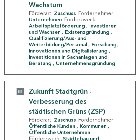
Wachstum
Förderart:
Zuschuss
Fördernehmer:
Unternehmen
Förderzweck:
Arbeitsplatzförderung
Investieren
und Wachsen
Existenzgründung
Qualifizierung/Aus- und
Weiterbildung/Personal
Forschung,
Innovationen und Digitalisierung
Investitionen in Sachanlagen und
Beratung
Unternehmensgründung
Zukunft Stadtgrün -
Verbesserung des
städtischen Grüns (ZSP)
Förderart:
Zuschuss
Fördernehmer:
Öffentliche Kunden
Kommunen
Öffentliche Unternehmen
Förderzweck:
Städtebau und