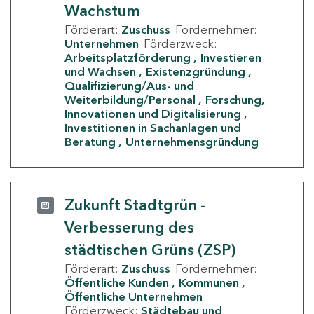
Wachstum
Förderart:
Zuschuss
Fördernehmer:
Unternehmen
Förderzweck:
Arbeitsplatzförderung
Investieren
und Wachsen
Existenzgründung
Qualifizierung/Aus- und
Weiterbildung/Personal
Forschung,
Innovationen und Digitalisierung
Investitionen in Sachanlagen und
Beratung
Unternehmensgründung
Zukunft Stadtgrün -
Verbesserung des
städtischen Grüns (ZSP)
Förderart:
Zuschuss
Fördernehmer:
Öffentliche Kunden
Kommunen
Öffentliche Unternehmen
Förderzweck:
Städtebau und