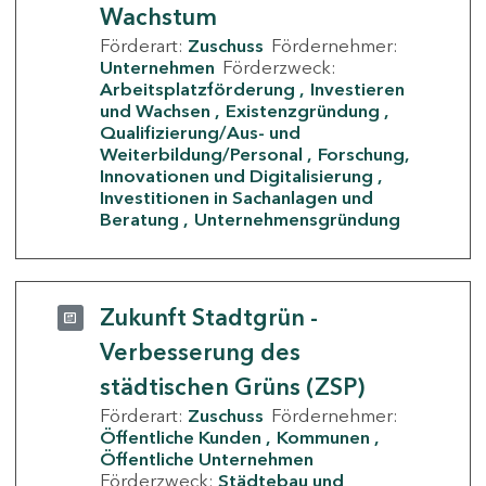
Wachstum
Förderart:
Zuschuss
Fördernehmer:
Unternehmen
Förderzweck:
Arbeitsplatzförderung
Investieren
und Wachsen
Existenzgründung
Qualifizierung/Aus- und
Weiterbildung/Personal
Forschung,
Innovationen und Digitalisierung
Investitionen in Sachanlagen und
Beratung
Unternehmensgründung
Zukunft Stadtgrün -
Verbesserung des
städtischen Grüns (ZSP)
Förderart:
Zuschuss
Fördernehmer:
Öffentliche Kunden
Kommunen
Öffentliche Unternehmen
Förderzweck:
Städtebau und