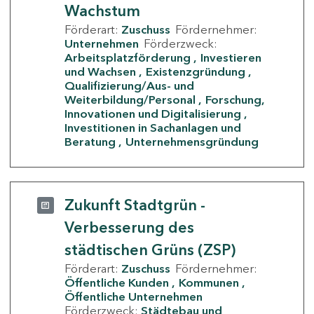
Wachstum
Förderart:
Zuschuss
Fördernehmer:
Unternehmen
Förderzweck:
Arbeitsplatzförderung
Investieren
und Wachsen
Existenzgründung
Qualifizierung/Aus- und
Weiterbildung/Personal
Forschung,
Innovationen und Digitalisierung
Investitionen in Sachanlagen und
Beratung
Unternehmensgründung
Zukunft Stadtgrün -
Verbesserung des
städtischen Grüns (ZSP)
Förderart:
Zuschuss
Fördernehmer:
Öffentliche Kunden
Kommunen
Öffentliche Unternehmen
Förderzweck:
Städtebau und