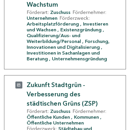
Wachstum
Förderart:
Zuschuss
Fördernehmer:
Unternehmen
Förderzweck:
Arbeitsplatzförderung
Investieren
und Wachsen
Existenzgründung
Qualifizierung/Aus- und
Weiterbildung/Personal
Forschung,
Innovationen und Digitalisierung
Investitionen in Sachanlagen und
Beratung
Unternehmensgründung
Zukunft Stadtgrün -
Verbesserung des
städtischen Grüns (ZSP)
Förderart:
Zuschuss
Fördernehmer:
Öffentliche Kunden
Kommunen
Öffentliche Unternehmen
Förderzweck:
Städtebau und