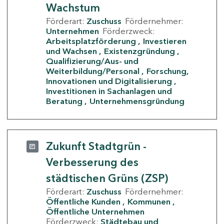
Wachstum
Förderart:
Zuschuss
Fördernehmer:
Unternehmen
Förderzweck:
Arbeitsplatzförderung
Investieren
und Wachsen
Existenzgründung
Qualifizierung/Aus- und
Weiterbildung/Personal
Forschung,
Innovationen und Digitalisierung
Investitionen in Sachanlagen und
Beratung
Unternehmensgründung
Zukunft Stadtgrün -
Verbesserung des
städtischen Grüns (ZSP)
Förderart:
Zuschuss
Fördernehmer:
Öffentliche Kunden
Kommunen
Öffentliche Unternehmen
Förderzweck:
Städtebau und