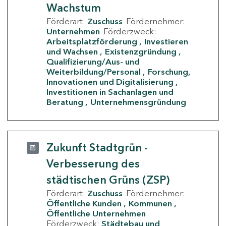
Wachstum
Förderart:
Zuschuss
Fördernehmer:
Unternehmen
Förderzweck:
Arbeitsplatzförderung
Investieren
und Wachsen
Existenzgründung
Qualifizierung/Aus- und
Weiterbildung/Personal
Forschung,
Innovationen und Digitalisierung
Investitionen in Sachanlagen und
Beratung
Unternehmensgründung
Zukunft Stadtgrün -
Verbesserung des
städtischen Grüns (ZSP)
Förderart:
Zuschuss
Fördernehmer:
Öffentliche Kunden
Kommunen
Öffentliche Unternehmen
Förderzweck:
Städtebau und