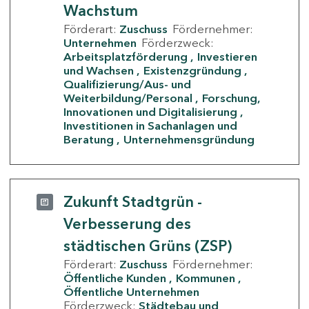
Wachstum
Förderart:
Zuschuss
Fördernehmer:
Unternehmen
Förderzweck:
Arbeitsplatzförderung
Investieren
und Wachsen
Existenzgründung
Qualifizierung/Aus- und
Weiterbildung/Personal
Forschung,
Innovationen und Digitalisierung
Investitionen in Sachanlagen und
Beratung
Unternehmensgründung
Zukunft Stadtgrün -
Verbesserung des
städtischen Grüns (ZSP)
Förderart:
Zuschuss
Fördernehmer:
Öffentliche Kunden
Kommunen
Öffentliche Unternehmen
Förderzweck:
Städtebau und