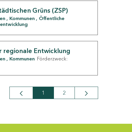
tädtischen Grüns (ZSP)
den
Kommunen
Öffentliche
entwicklung
r regionale Entwicklung
den
Kommunen
Förderzweck:
1
2
Seite
Seite