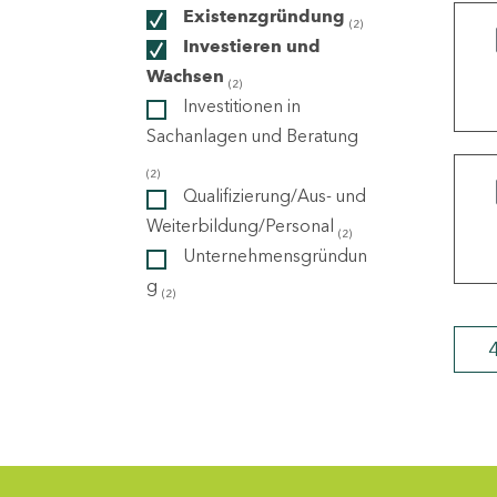
Existenzgründung
(2)
Investieren und
ndorte
Wachsen
(2)
Investitionen in
Sachanlagen und Beratung
(2)
Qualifizierung/Aus- und
Weiterbildung/Personal
(2)
Unternehmensgründun
g
(2)