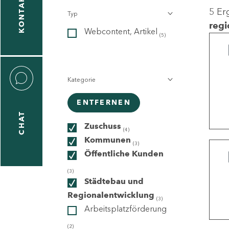
KONTAKT
5 Er
Typ
gen
regi
Webcontent, Artikel
n
(5)
Kategorie
ENTFERNEN
CHAT
icecenter
Zuschuss
(4)
Kommunen
(3)
Öffentliche Kunden
taktformular
(3)
Städtebau und
Regionalentwicklung
(3)
Arbeitsplatzförderung
erportal
(2)