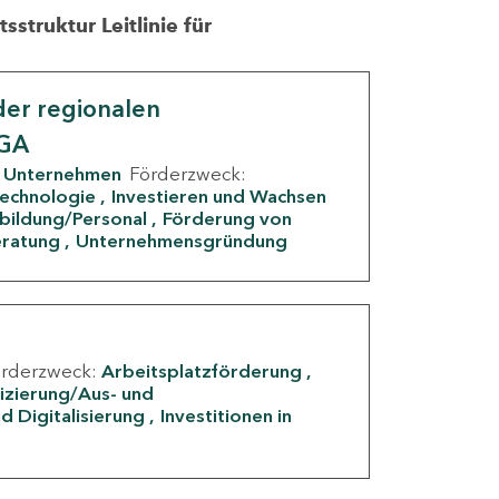
struktur Leitlinie für
er regionalen
IGA
Unternehmen
Förderzweck:
Technologie
Investieren und Wachsen
rbildung/Personal
Förderung von
eratung
Unternehmensgründung
örderzweck:
Arbeitsplatzförderung
fizierung/Aus- und
d Digitalisierung
Investitionen in
g