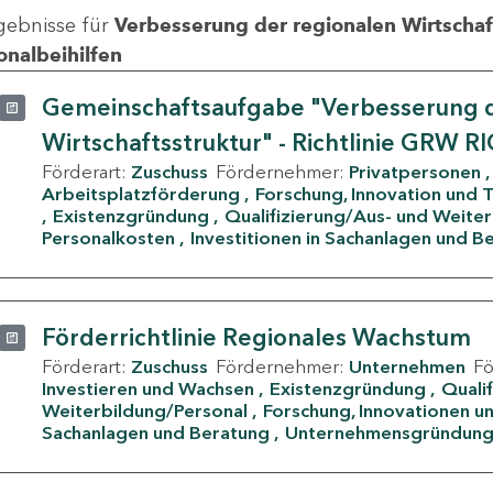
gebnisse für
Verbesserung der regionalen Wirtschafts
onalbeihilfen
Gemeinschaftsaufgabe "Verbesserung d
Wirtschaftsstruktur" - Richtlinie GRW R
Förderart:
Zuschuss
Fördernehmer:
Privatpersonen
Arbeitsplatzförderung
Forschung, Innovation und 
Existenzgründung
Qualifizierung/Aus- und Weite
Personalkosten
Investitionen in Sachanlagen und B
Förderrichtlinie Regionales Wachstum
Förderart:
Zuschuss
Fördernehmer:
Unternehmen
F
Investieren und Wachsen
Existenzgründung
Quali
Weiterbildung/Personal
Forschung, Innovationen un
Sachanlagen und Beratung
Unternehmensgründun