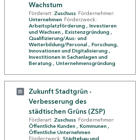
Wachstum
Förderart:
Zuschuss
Fördernehmer:
Unternehmen
Förderzweck:
Arbeitsplatzförderung
Investieren
und Wachsen
Existenzgründung
Qualifizierung/Aus- und
Weiterbildung/Personal
Forschung,
Innovationen und Digitalisierung
Investitionen in Sachanlagen und
Beratung
Unternehmensgründung
Zukunft Stadtgrün -
Verbesserung des
städtischen Grüns (ZSP)
Förderart:
Zuschuss
Fördernehmer:
Öffentliche Kunden
Kommunen
Öffentliche Unternehmen
Förderzweck:
Städtebau und