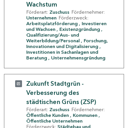
Wachstum
Förderart:
Zuschuss
Fördernehmer:
Unternehmen
Förderzweck:
Arbeitsplatzförderung
Investieren
und Wachsen
Existenzgründung
Qualifizierung/Aus- und
Weiterbildung/Personal
Forschung,
Innovationen und Digitalisierung
Investitionen in Sachanlagen und
Beratung
Unternehmensgründung
Zukunft Stadtgrün -
Verbesserung des
städtischen Grüns (ZSP)
Förderart:
Zuschuss
Fördernehmer:
Öffentliche Kunden
Kommunen
Öffentliche Unternehmen
Förderzweck:
Städtebau und