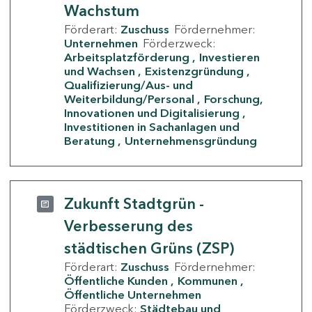
Wachstum
Förderart:
Zuschuss
Fördernehmer:
Unternehmen
Förderzweck:
Arbeitsplatzförderung
Investieren
und Wachsen
Existenzgründung
Qualifizierung/Aus- und
Weiterbildung/Personal
Forschung,
Innovationen und Digitalisierung
Investitionen in Sachanlagen und
Beratung
Unternehmensgründung
Zukunft Stadtgrün -
Verbesserung des
städtischen Grüns (ZSP)
Förderart:
Zuschuss
Fördernehmer:
Öffentliche Kunden
Kommunen
Öffentliche Unternehmen
Förderzweck:
Städtebau und