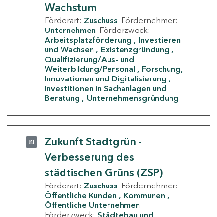
Wachstum
Förderart:
Zuschuss
Fördernehmer:
Unternehmen
Förderzweck:
Arbeitsplatzförderung
Investieren
und Wachsen
Existenzgründung
Qualifizierung/Aus- und
Weiterbildung/Personal
Forschung,
Innovationen und Digitalisierung
Investitionen in Sachanlagen und
Beratung
Unternehmensgründung
Zukunft Stadtgrün -
Verbesserung des
städtischen Grüns (ZSP)
Förderart:
Zuschuss
Fördernehmer:
Öffentliche Kunden
Kommunen
Öffentliche Unternehmen
Förderzweck:
Städtebau und